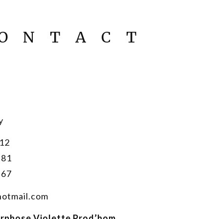
O
N
T
A
C
T
y
 12
 81
 67
hotmail.com
rphose Violette Prod’hom