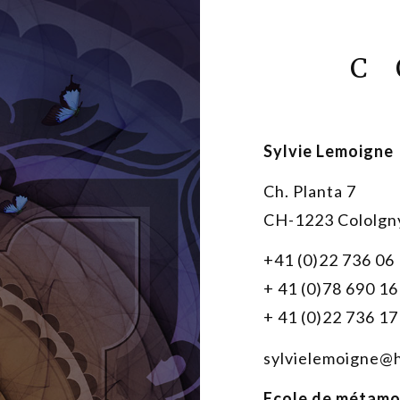
C
Sylvie Lemoigne
Ch. Planta 7
CH-1223 Cololgn
+41 (0)22 736 06
+ 41 (0)78 690 16
+ 41 (0)22 736 17
sylvielemoigne@
Ecole de métamo